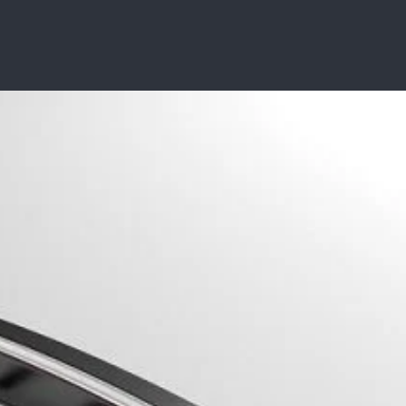
خطي
لى
لمحتوى