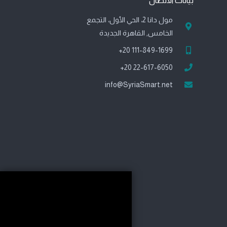
بيانات الاتصال
مول دانا 2، الحي الأول، التجمع
الخامس, القاهرة الجديدة
111-849-1699 20+
22-617-6050 20+
info@SyriaSmart.net