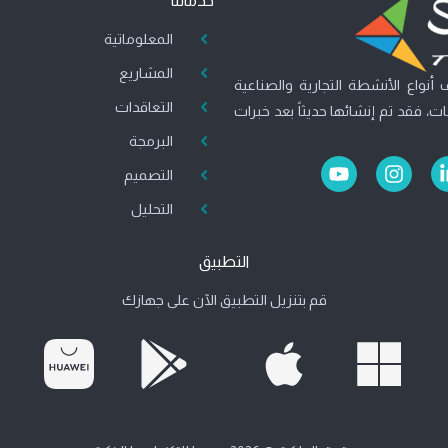
خدماتنا
المعلوماتية
المشاريع
أنواع الأنشطة التجارية والصناعية
التعاقدات
، فقد تم إنشائها حديثاً بعد خبرات
البرمجة
Y
I
التصميم
o
n
u
s
التحليل
t
t
u
a
التطبيق
b
g
e
r
قم بتنزيل التطبيق الآن على جهازك
a
m