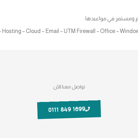
م ومستمر في مواعيدها .
تواصل معنا الآن
1699 849 0111
E
P
F
W