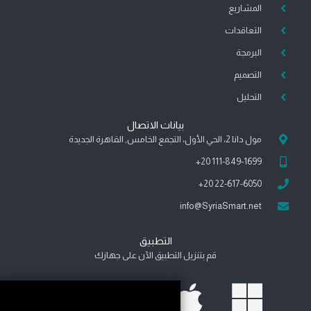
b
g
d
r
o
a
o
المشاريع
e
r
i
e
o
p
o
a
n
s
k
p
k
التعاقدات
m
-
t
-
-
البرمجة
i
m
f
n
e
التصميم
s
التحليل
s
e
n
بيانات الاتصال
g
مول دانا 2، الحي الأول، التجمع الخامس, القاهرة الجديدة
e
111-849-1699 20+
r
22-617-6050 20+
info@SyriaSmart.net
التطبيق
قم بتنزيل التطبيق الآن على جهازك