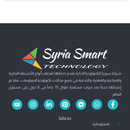
شركة سوريا للتكنولوجيا الذكية تقدم خدماتها لمختلف أنواع الأنشطة التجارية
والصناعية والمهنية والخدمية في جميع مجالات تكنولوجيا المعلومات، فقد تم
إنشائها حديثاً بعد خبرات مستمرة طوال 15 عاماً في 8 دول على مستوى
العالم.
Y
I
L
P
F
W
F
o
n
i
i
a
h
a
u
s
n
n
c
a
c
خدماتنا
t
t
k
t
e
t
e
b
s
المعلوماتية
b
e
e
a
u