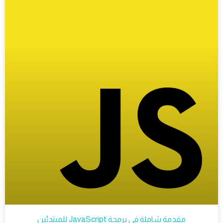
مقدمة شاملة في برمجة JavaScript للمبتدئين