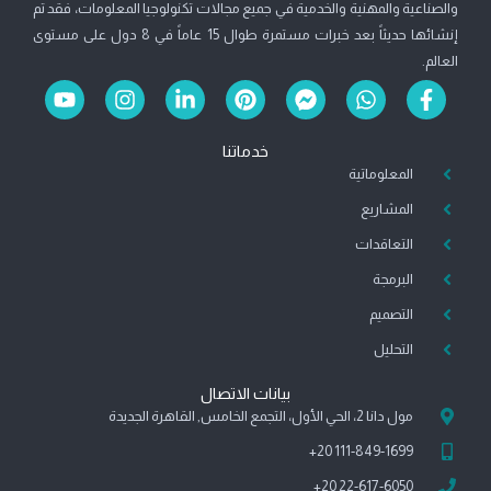
والصناعية والمهنية والخدمية في جميع مجالات تكنولوجيا المعلومات، فقد تم
إنشائها حديثاً بعد خبرات مستمرة طوال 15 عاماً في 8 دول على مستوى
العالم.
Y
I
L
P
F
W
F
o
n
i
i
a
h
a
u
s
n
n
c
a
c
خدماتنا
t
t
k
t
e
t
e
b
s
المعلوماتية
b
e
e
a
u
b
g
d
r
o
a
o
المشاريع
e
r
i
e
o
p
o
a
n
s
k
p
k
التعاقدات
m
-
t
-
-
البرمجة
i
m
f
n
e
التصميم
s
التحليل
s
e
n
بيانات الاتصال
g
مول دانا 2، الحي الأول، التجمع الخامس, القاهرة الجديدة
e
111-849-1699 20+
r
22-617-6050 20+