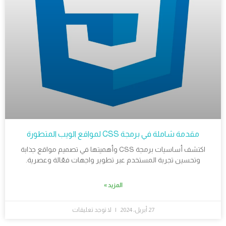
مقدمة شاملة في برمجة CSS لمواقع الويب المتطورة
اكتشف أساسيات برمجة CSS وأهميتها في تصميم مواقع جذابة
وتحسين تجربة المستخدم عبر تطوير واجهات فعّالة وعصرية.
المزيد »
27 أبريل، 2024
لا توجد تعليقات