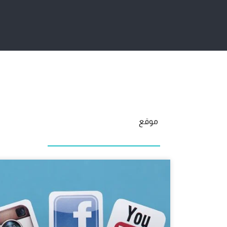
خطي
لى
لمحتوى
موقع