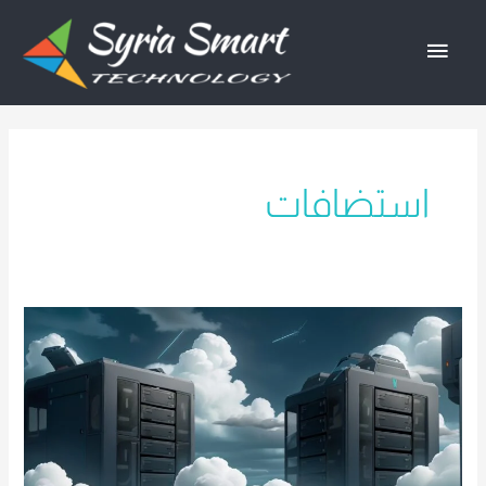
خطي
القائمة
لى
لمحتوى
الرئيسية
استضافات
الفرق
بين
VDS
و
VPS
و