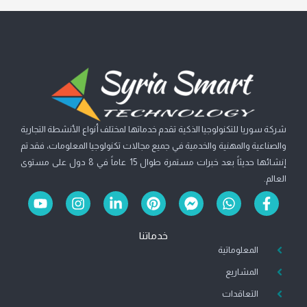
شركة سوريا للتكنولوجيا الذكية تقدم خدماتها لمختلف أنواع الأنشطة التجارية
والصناعية والمهنية والخدمية في جميع مجالات تكنولوجيا المعلومات، فقد تم
إنشائها حديثاً بعد خبرات مستمرة طوال 15 عاماً في 8 دول على مستوى
العالم.
Y
I
L
P
F
W
F
o
n
i
i
a
h
a
u
s
n
n
c
a
c
خدماتنا
t
t
k
t
e
t
e
b
s
المعلوماتية
b
e
e
a
u
b
g
d
r
o
a
o
المشاريع
e
r
i
e
o
p
o
a
n
s
k
p
k
التعاقدات
m
-
t
-
-