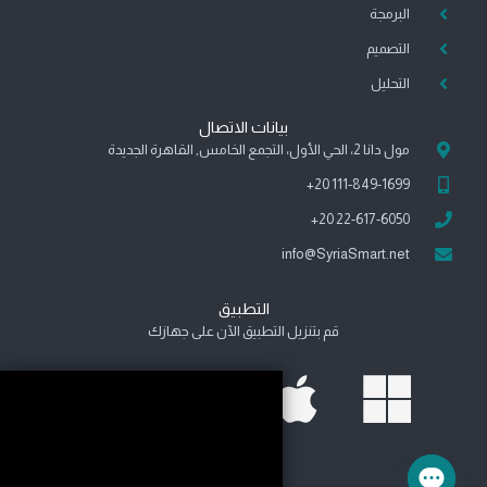
البرمجة
i
m
f
n
e
التصميم
s
التحليل
s
e
n
بيانات الاتصال
g
مول دانا 2، الحي الأول، التجمع الخامس, القاهرة الجديدة
e
111-849-1699 20+
r
22-617-6050 20+
info@SyriaSmart.net
التطبيق
قم بتنزيل التطبيق الآن على جهازك