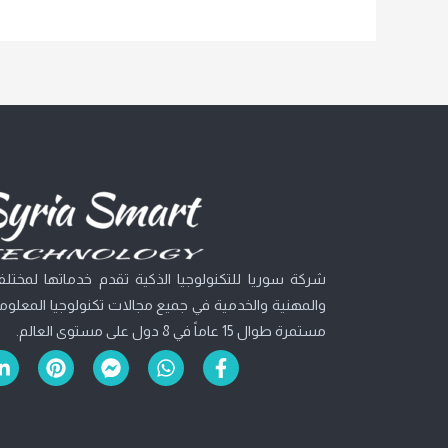
شركة سوريا للتكنولوجيا الذكية تقدم خدماتها لمختلف 
والمهنية والخدمية في جميع مجالات تكنولوجيا المعلومات
مستمرة طوال 15 عاماً في 8 دول على مستوى العالم.
L
P
F
W
F
i
i
a
h
a
n
n
c
a
c
k
t
e
t
e
e
e
b
s
b