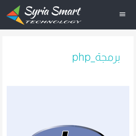
خطي
القائمة
لى
لمحتوى
الرئيسية
برمجة_php
برمجة
PHP:
تعلم
الأساسيات
والتقنيات
المتقدمة