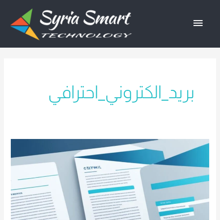
خطي
القائمة
لى
لمحتوى
الرئيسية
بريد_الكتروني_احترافي
الدليل
الشامل
لإنشاء
بريد
إلكتروني
احترافي