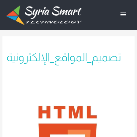
خطي
القائمة
لى
لمحتوى
الرئيسية
تصميم_المواقع_الإلكترونية
دليلك
الشامل
لتعلم
برمجة
HTML
للمبتدئين