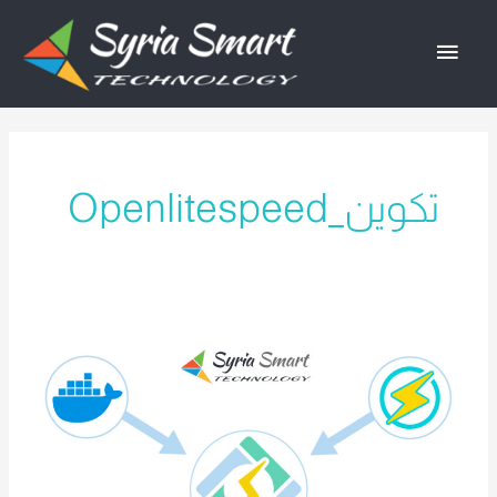
خطي
القائمة
لى
لمحتوى
الرئيسية
تكوين_Openlitespeed
تثبيت
أدوات
Webmin
وDocker
وPortainer
مع