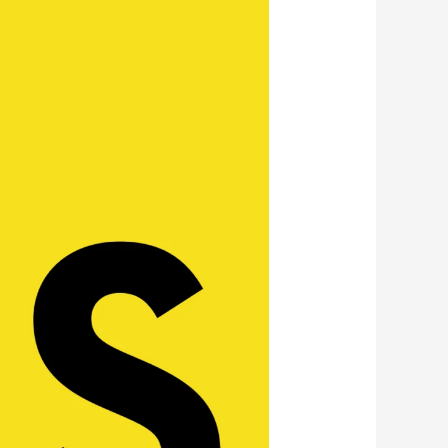
في
برمجة
JavaScript
للمبتدئين