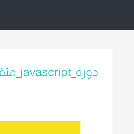
خطي
لى
لمحتوى
دورة_javascript_متقدمة
مقدمة
شاملة