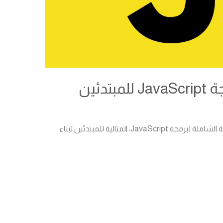
دئين
ابدأ رحلتك في عالم البرمجة مع هذه المقدمة الشاملة لبرمجة JavaScript، المثالية للمبتدئين لبناء