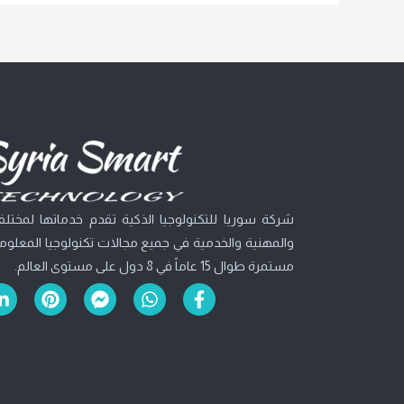
شركة سوريا للتكنولوجيا الذكية تقدم خدماتها لمختلف 
والمهنية والخدمية في جميع مجالات تكنولوجيا المعلومات
مستمرة طوال 15 عاماً في 8 دول على مستوى العالم.
L
P
F
W
F
i
i
a
h
a
n
n
c
a
c
k
t
e
t
e
e
e
b
s
b
d
r
o
a
o
i
e
o
p
o