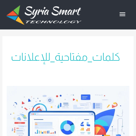
خطي
القائمة
لى
لمحتوى
الرئيسية
كلمات_مفتاحية_للإعلانات
الدليل
الشامل
لتعزيز
أعمالك
مع
اعلانات