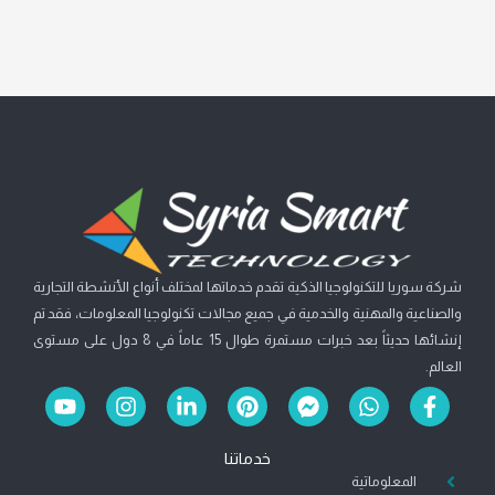
شركة سوريا للتكنولوجيا الذكية تقدم خدماتها لمختلف أنواع الأنشطة التجارية
والصناعية والمهنية والخدمية في جميع مجالات تكنولوجيا المعلومات، فقد تم
إنشائها حديثاً بعد خبرات مستمرة طوال 15 عاماً في 8 دول على مستوى
العالم.
Y
I
L
P
F
W
F
o
n
i
i
a
h
a
u
s
n
n
c
a
c
خدماتنا
t
t
k
t
e
t
e
b
s
المعلوماتية
b
e
e
a
u