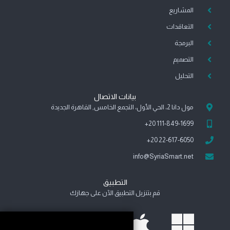
b
g
d
r
o
a
o
المشاريع
e
r
i
e
o
p
o
a
n
s
k
p
k
التعاقدات
m
-
t
-
-
البرمجة
i
m
f
n
e
التصميم
s
التحليل
s
e
n
بيانات الاتصال
g
مول دانا 2، الحي الأول، التجمع الخامس, القاهرة الجديدة
e
111-849-1699 20+
r
22-617-6050 20+
info@SyriaSmart.net
التطبيق
قم بتنزيل التطبيق الآن على جهازك