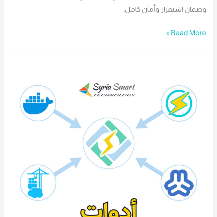
وضمان استقرار وأمان كامل.
Read More »
تثبيت
أدوات
Webmin
وDocker
وPortainer
مع
CyberPanel
وفتح
لوحة
التحكم
Openlitespeed