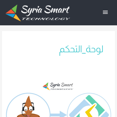
خطي
القائمة
لى
لمحتوى
الرئيسية
لوحة_التحكم
طريقة
إنشاء
سيرفر
ماين
كرافت
Pterodactyl