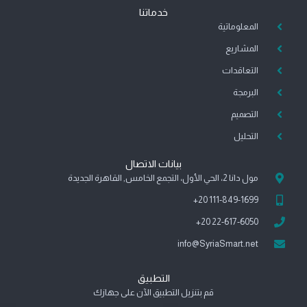
u
s
n
n
c
a
c
خدماتنا
t
t
k
t
e
t
e
b
s
المعلوماتية
b
e
e
a
u
b
g
d
r
o
a
o
المشاريع
e
r
i
e
o
p
o
a
n
s
k
p
k
التعاقدات
m
-
t
-
-
البرمجة
i
m
f
n
e
التصميم
s
التحليل
s
e
n
بيانات الاتصال
g
مول دانا 2، الحي الأول، التجمع الخامس, القاهرة الجديدة
e
111-849-1699 20+
r
22-617-6050 20+
info@SyriaSmart.net
التطبيق
قم بتنزيل التطبيق الآن على جهازك