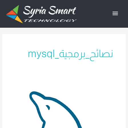
خطي
القائمة
لى
لمحتوى
الرئيسية
نصائح_برمجية_mysql
تعلم
برمجة
MySql
بسهولة
وكفاءة