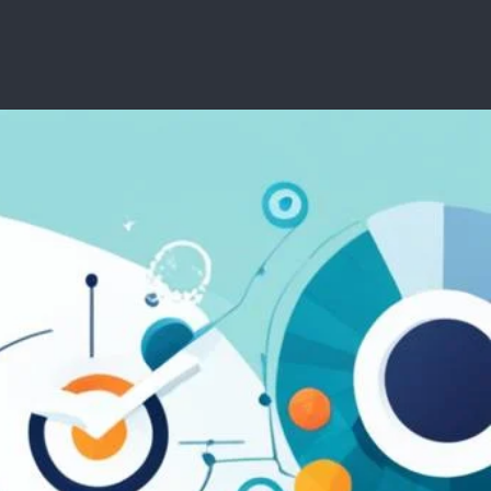
خطي
لى
لمحتوى