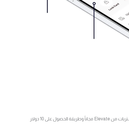
الحصول على حساب بنكي أمريكي وكارت مشتريات من Elevate مجاناً وطريقة الحصول على 10 دولار