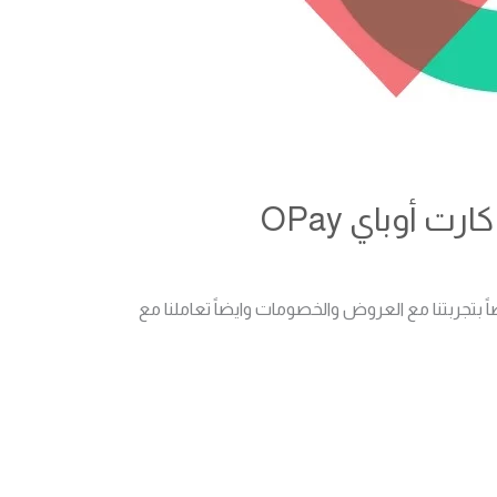
 أوباي OPay
OP، وسنخبركم ايضاً بتجربتنا مع العروض والخصومات وايضاً تعاملنا مع