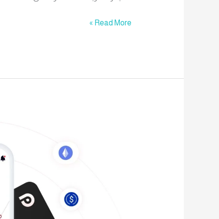
Read More »
ما
هو
كارت
ريتود
باي
RedotPay