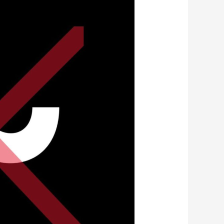
مميزات
وعيوب
كارت
تيلدا
Telda