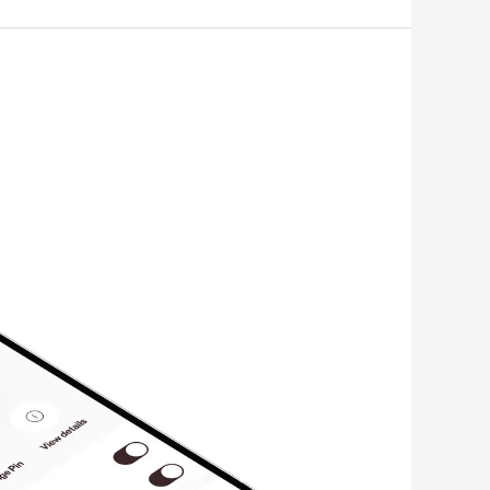
ما
هو
كارت
Elevate