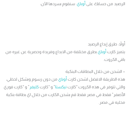
صيد من حسابك على
أوباي
. سنقوم بسردها الآن:
ً: طرق إيداع الرصيد
ز كارت
أوباي
بطرق مختلفة من الايداع وفريدة وحصرية عن غيره من
 الكروت.
شحن من خلال البطاقات البنكية
 الطريقة الافضل لشحن كارت
أوباي
من دون رسوم وبشكل لحظي،
ي تتوفر في هذه الكروت “كارت
نيكستا
” و “كارت
كليفر
” و “كارت فوري
صفر” فقط في مصر فقط قم بشحن الكارت من خلال اي بطاقة بنكية
يه في مصر.