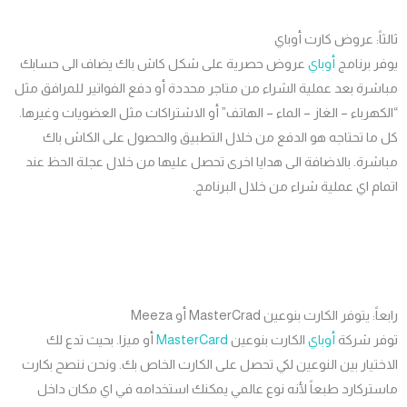
اً: عروض كارت أوباي
 برنامج
أوباي
عروض حصرية على شكل كاش باك يضاف الى حسابك
رة بعد عملية الشراء من متاجر محددة أو دفع الفواتير للمرافق مثل
هرباء – الغاز – الماء – الهاتف” أو الاشتراكات مثل العضويات وغيرها.
ا تحتاجه هو الدفع من خلال التطبيق والحصول على الكاش باك
رة. بالاضافة الى هدايا اخرى تحصل عليها من خلال عجلة الحظ عند
م اي عملية شراء من خلال البرنامج.
 يتوفر الكارت بنوعين MasterCrad أو Meeza
ر شركة
أوباي
الكارت بنوعين
MasterCard
أو ميزا. بحيث تدع لك
تيار بين النوعين لكي تحصل على الكارت الخاص بك. ونحن ننصح بكارت
ركارد طبعاً لأنه نوع عالمي يمكنك استخدامه في اي مكان داخل