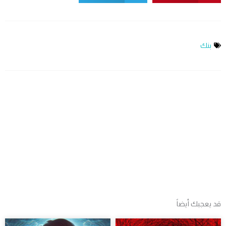
نك
عجبك أيضاً