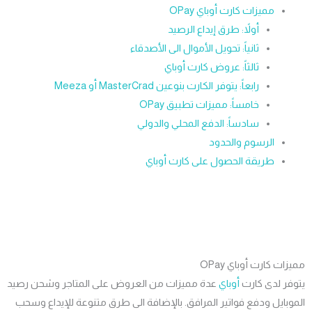
مميزات كارت أوباي OPay
أولاً: طرق إيداع الرصيد
ثانياً: تحويل الأموال الى الأصدقاء
ثالثاً: عروض كارت أوباي
رابعاً: يتوفر الكارت بنوعين MasterCrad أو Meeza
خامساً: مميزات تطبيق OPay
سادساً: الدفع المحلي والدولي
الرسوم والحدود
طريقة الحصول على كارت أوباي
ات كارت أوباي OPay
فر لدى كارت
أوباي
عدة مميزات من العروض على المتاجر وشحن رصيد
بايل ودفع فواتير المرافق. بالإضافة الى طرق متنوعة للإيداع وسحب