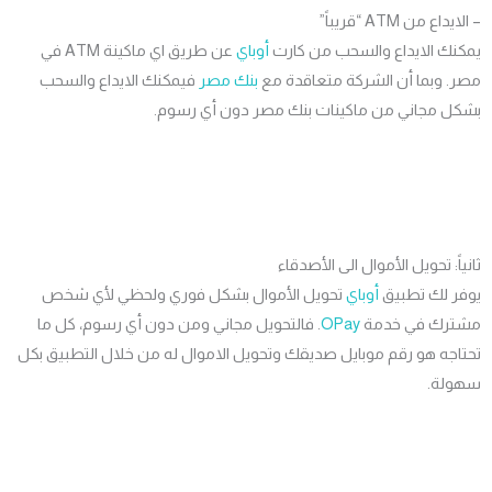
اع من ATM “قريباً”
نك الايداع والسحب من كارت
أوباي
عن طريق اي ماكينة ATM في
. وبما أن الشركة متعاقدة مع
بنك مصر
فيمكنك الايداع والسحب
ل مجاني من ماكينات بنك مصر دون أي رسوم.
اً: تحويل الأموال الى الأصدقاء
ر لك تطبيق
أوباي
تحويل الأموال بشكل فوري ولحظي لأي شخص
رك في خدمة
OPay
. فالتحويل مجاني ومن دون أي رسوم، كل ما
جه هو رقم موبايل صديقك وتحويل الاموال له من خلال التطبيق بكل
لة.