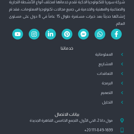
شركة سوريا للتكنولوجيا الذكية تقدم خدماتها لمختلف أنواع الأنشطة التجارية
والصناعية والمهنية والخدمية في جميع مجالات تكنولوجيا المعلومات، فقد تم
إنشائها حديثاً بعد خبرات مستمرة طوال 15 عاماً في 8 دول على مستوى
العالم.
Y
I
L
P
F
W
F
o
n
i
i
a
h
a
u
s
n
n
c
a
c
خدماتنا
t
t
k
t
e
t
e
b
s
المعلوماتية
b
e
e
a
u
b
g
d
r
o
a
o
المشاريع
e
r
i
e
o
p
o
a
n
s
k
p
k
التعاقدات
m
-
t
-
-
البرمجة
i
m
f
n
e
التصميم
s
التحليل
s
e
n
بيانات الاتصال
g
مول دانا 2، الحي الأول، التجمع الخامس, القاهرة الجديدة
e
111-849-1699 20+
r