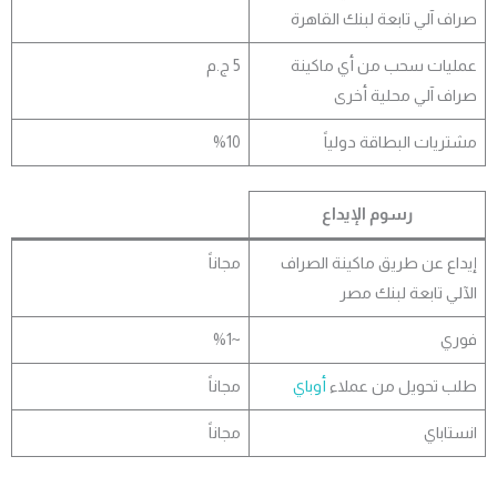
اف آلي تابعة لبنك القاهرة
ليات سحب من أي ماكينة
5 ج.م
اف آلي محلية أخرى
تريات البطاقة دولياً
%10
رسوم الإيداع
داع عن طريق ماكينة الصراف
مجاناً
آلي تابعة لبنك مصر
ري
~%1
ب تحويل من عملاء
أوباي
مجاناً
ستاباي
مجاناً