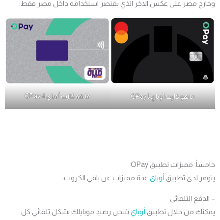
رج مصر على عكس الاخر الذي يقتصر استخدامه داخل مصر فقط.
ما هو كارت
أوباي
4
OPay
ما هو كارت
أوباي
3
OPay
اً: مميزات تطبيق OPay
فر لدى تطبيق
أوباي
عدة مميزات عن باقي الكروت:
دفع التلقائي
نك من خلال تطبيق
أوباي
شحن رصيد موبايلك بشكل تلقائي كل